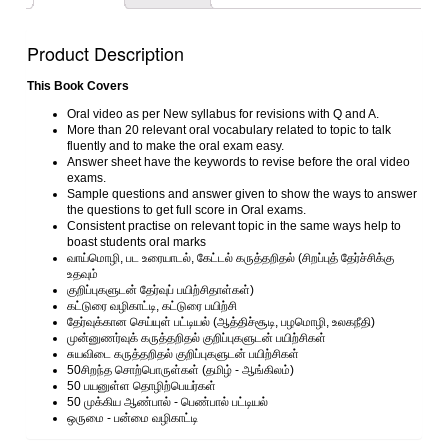
Product Description
This Book Covers
Oral video as per New syllabus for revisions with Q and A.
More than 20 relevant oral vocabulary related to topic to talk
fluently and to make the oral exam easy.
Answer sheet have the keywords to revise before the oral video
exams.
Sample questions and answer given to show the ways to answer
the questions to get full score in Oral exams.
Consistent practise on relevant topic in the same ways help to
boast students oral marks
வாய்மொழி, பட உரையாடல், கேட்டல் கருத்தறிதல் (சிறப்புத் தேர்ச்சிக்கு
உதவும்
குறிப்புகளுடன் தேர்வுப் பயிற்சிதாள்கள்)
கட்டுரை வழிகாட்டி, கட்டுரை பயிற்சி
தேர்வுக்கான செய்யுள் பட்டியல் (ஆத்திச்சூடி, பழமொழி, உலகநீதி)
முன்னுணர்வுக் கருத்தறிதல் குறிப்புகளுடன் பயிற்சிகள்
சுயவிடை கருத்தறிதல் குறிப்புகளுடன் பயிற்சிகள்
50சிறந்த சொற்பொருள்கள் (தமிழ் ‐ ஆங்கிலம்)
50 பயனுள்ள தொழிற்பெயர்கள்
50 முக்கிய ஆண்பால் ‐ பெண்பால் பட்டியல்
ஒருமை ‐ பன்மை வழிகாட்டி