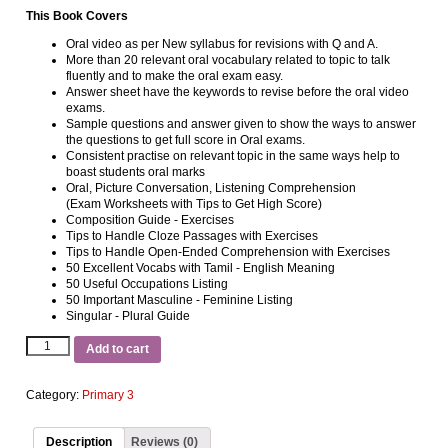
This Book Covers
Oral video as per New syllabus for revisions with Q and A.
More than 20 relevant oral vocabulary related to topic to talk
fluently and to make the oral exam easy.
Answer sheet have the keywords to revise before the oral video
exams.
Sample questions and answer given to show the ways to answer
the questions to get full score in Oral exams.
Consistent practise on relevant topic in the same ways help to
boast students oral marks
Oral, Picture Conversation, Listening Comprehension
(Exam Worksheets with Tips to Get High Score)
Composition Guide ‐ Exercises
Tips to Handle Cloze Passages with Exercises
Tips to Handle Open-Ended Comprehension with Exercises
50 Excellent Vocabs with Tamil ‐ English Meaning
50 Useful Occupations Listing
50 Important Masculine ‐ Feminine Listing
Singular ‐ Plural Guide
Add to cart
Category:
Primary 3
Description
Reviews (0)