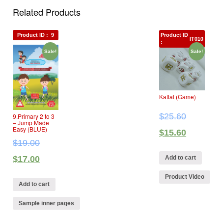
Related Products
Product ID :
9
Product ID
IT010
:
Sale!
Sale!
Kattal (Game)
$
25.60
9.Primary 2 to 3
– Jump Made
Easy (BLUE)
$
15.60
$
19.00
$
17.00
Add to cart
Product Video
Add to cart
Sample inner pages