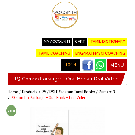
MY ACCOUNT!
CART
TAMIL DICTIONARY
TAMIL COACHING
ENG/MATH/SCI COACHING
LOGIN
MENU
P3 Combo Package – Oral Book + Oral Video
Home
Products
P5 / PSLE Sigaram Tamil Books
Primary 3
P3 Combo Package – Oral Book + Oral Video
Sale!