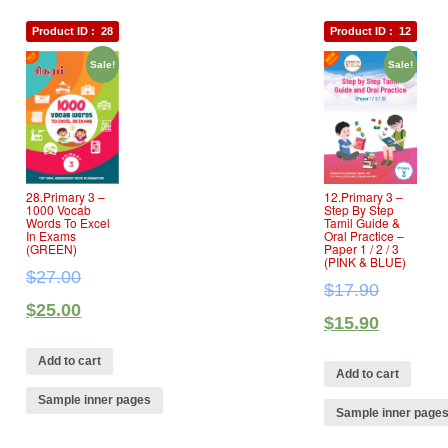
Product ID :
28
Product ID :
12
Sale!
Sale!
12.Primary 3 –
28.Primary 3 –
Step By Step
1000 Vocab
Tamil Guide &
Words To Excel
Oral Practice –
In Exams
Paper 1 / 2 / 3
(GREEN)
(PINK & BLUE)
$
27.00
$
17.90
$
25.00
$
15.90
Add to cart
Add to cart
Sample inner pages
Sample inner page